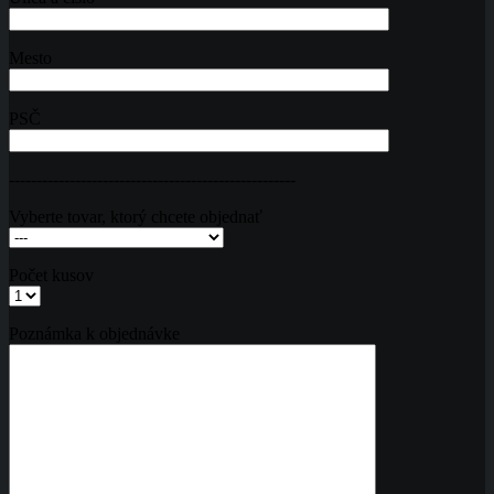
Mesto
PSČ
----------------------------------------------------
Vyberte tovar, ktorý chcete objednať
Počet kusov
Poznámka k objednávke