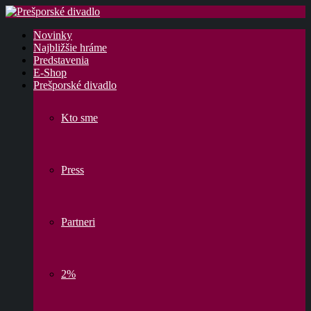
Novinky
Najbližšie hráme
Predstavenia
E-Shop
Prešporské divadlo
Kto sme
Press
Partneri
2%