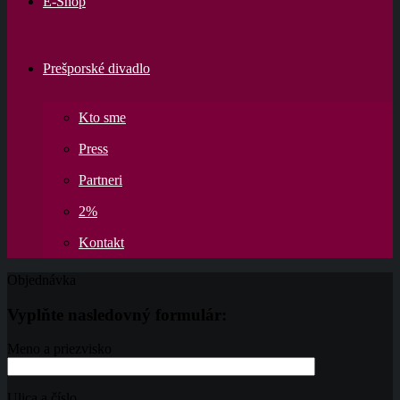
E-Shop
Prešporské divadlo
Kto sme
Press
Partneri
2%
Kontakt
Objednávka
Vyplňte nasledovný formulár:
Meno a priezvisko
Ulica a číslo